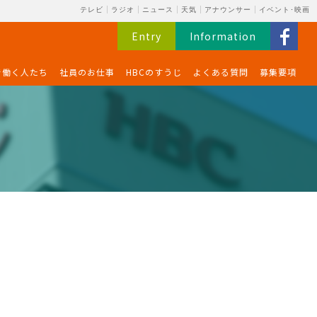
テレビ
ラジオ
ニュース
天気
アナウンサー
イベント･映画
Entry
Information
で働く人たち
社員のお仕事
HBCのすうじ
よくある質問
募集要項