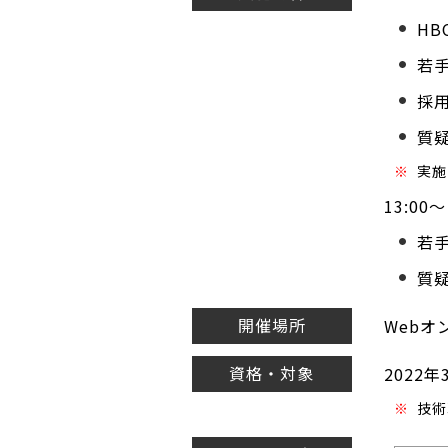
HB
若
採
質
※
実施
13:00～
若
質
開催場所
Webオ
資格・対象
2022
※
技術