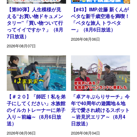
【第90弾】人生模様が見
【#43】IMP.佐藤 新くんが
える“お買い物ドキュメン
ベタな新千歳空港を満喫！
タリー”「買い物ついて行
「ベタな旅人 トラベタ
ってイイですか？」（8月
ー」（8月6日放送）
7日放送）
2026年08月06日
2026年08月07日
【＃２０】「師匠！私を弟
「卓アキぶらりサーチ」今
子にしてください」水族館
年で40周年の遊園地＆地
のイルカトレーナーに弟子
元で愛され続けるスポット
入り～前編～（8月6日放
～岩見沢エリア～（8月4
送）
日放送）
2026年08月06日
2026年08月04日