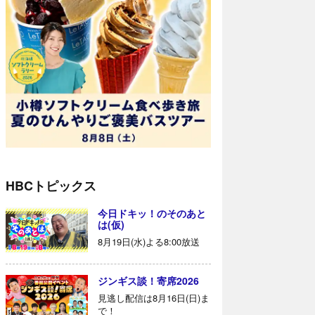
HBCトピックス
今日ドキッ！のそのあと
は(仮)
8月19日(水)よる8:00放送
ジンギス談！寄席2026
見逃し配信は8月16日(日)ま
で！