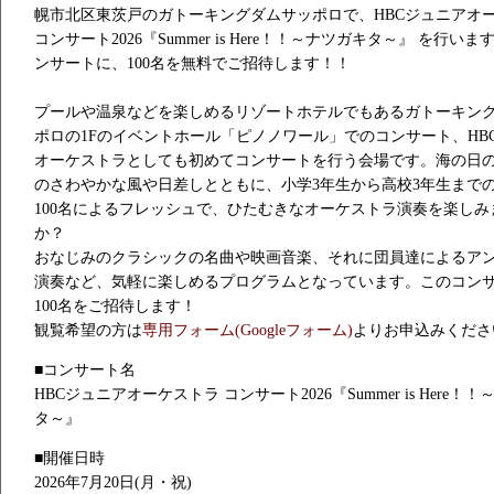
幌市北区東茨戸のガトーキングダムサッポロで、HBCジュニアオ
コンサート2026『Summer is Here！！～ナツガキタ～』 を行い
ンサートに、100名を無料でご招待します！！
プールや温泉などを楽しめるリゾートホテルでもあるガトーキン
ポロの1Fのイベントホール「ピノノワール」でのコンサート、HB
オーケストラとしても初めてコンサートを行う会場です。海の日の
のさわやかな風や日差しとともに、小学3年生から高校3年生まで
100名によるフレッシュで、ひたむきなオーケストラ演奏を楽しみ
か？
おなじみのクラシックの名曲や映画音楽、それに団員達によるア
演奏など、気軽に楽しめるプログラムとなっています。このコン
100名をご招待します！
観覧希望の方は
専用フォーム(Googleフォーム)
よりお申込みくださ
■コンサート名
HBCジュニアオーケストラ コンサート2026『Summer is Here！
タ～』
■開催日時
2026年7月20日(月・祝)