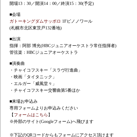
開場13：30／開演14：00／終演15：30(予定)
■会場
ガトーキングダムサッポロ
1Fピノノワール
(札幌市北区東茨戸132番地)
■出演
指揮：阿部 博光(HBCジュニアオーケストラ常任指揮者)
管弦楽：HBCジュニアオーケストラ
■演奏曲
・チャイコフスキー「スラヴ行進曲」
・映画「タイタニック」
・エルガー「威風堂々」
・チャイコフスキー交響曲第5番ほか
■来場お申込み
専用フォームよりお申込みください
【
フォームはこちら
】
※外部のサイト(Googleフォーム)へ飛びます
※下記のQRコードからもフォームにアクセス頂けます