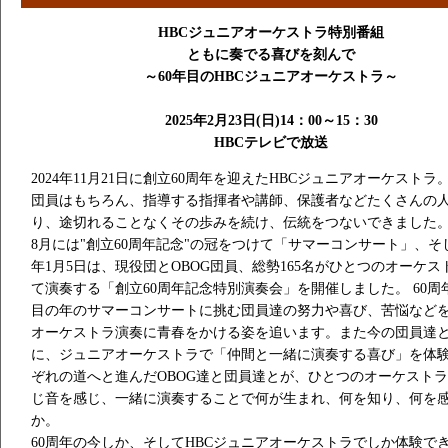
HBCジュニアオーケストラ特別番組
ともに奏でる喜びを刻んで
～60年目のHBCジュニアオーケストラ～
2025年2月23日(日)14：00～15：30
HBCテレビで放送
2024年11月21日に創立60周年を迎えたHBCジュニアオーケストラ
団員はもちろん、指導する指揮者や講師、保護者などたくさんの
り、途切れることなくその歩みを続け、伝統をつないできました
8月には"創立60周年記念"の冠をつけて「サマーコンサート」、そし
年1月5日は、現役団とOBOG団員、総勢165名がひとつのオーケス
て演奏する「創立60周年記念特別演奏会」を開催しました。 60周
目の年のサマーコンサートに挑む団員達の努力や喜び、苦悩など
オーケストラ演奏に青春をかける姿を追います。また今の団員達
に、ジュニアオーケストラで「仲間と一緒に演奏する喜び」を体
ぞれの道へと進んだOBOG達と団員達とが、ひとつのオーケスト
じ音を感じ、一緒に演奏することで何が生まれ、何を知り、何を
か。
60周年の今しか、そしてHBCジュニアオーケストラでしか体験で