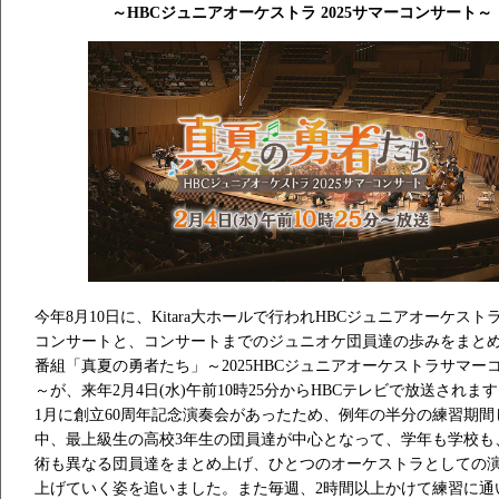
～HBCジュニアオーケストラ 2025サマーコンサート～
今年8月10日に、Kitara大ホールで行われHBCジュニアオーケスト
コンサートと、コンサートまでのジュニオケ団員達の歩みをまと
番組「真夏の勇者たち」～2025HBCジュニアオーケストラサマー
～が、来年2月4日(水)午前10時25分からHBCテレビで放送されま
1月に創立60周年記念演奏会があったため、例年の半分の練習期間
中、最上級生の高校3年生の団員達が中心となって、学年も学校も
術も異なる団員達をまとめ上げ、ひとつのオーケストラとしての
上げていく姿を追いました。また毎週、2時間以上かけて練習に通