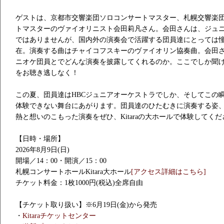
ゲストは、京都市交響楽団ソロコンサートマスター、札幌交響楽
トマスターのヴァイオリニスト会田莉凡さん。会田さんは、ジュニ
ではありませんが、国内外の演奏会で活躍する団員達にとっては
在。演奏する曲はチャイコフスキーのヴァイオリン協奏曲。会田
ニオケ団員とでどんな演奏を披露してくれるのか。ここでしか聞
をお聴き逃しなく！
この夏、団員達はHBCジュニアオーケストラでしか、そしてこの
体験できない舞台にあがります。団員達のひたむきに演奏する姿
熱と想いのこもった演奏をぜひ、Kitaraの大ホールで体験してく
【日時・場所】
2026年8月9日(日)
開場／14：00・開演／15：00
札幌コンサートホールKitara大ホール
[アクセス詳細はこちら]
チケット料金：1枚1000円(税込)全席自由
【チケット取り扱い】※6月19日(金)から発売
・
Kitaraチケットセンター