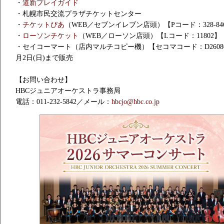
・
道新プレイガイド
・札幌市民交流プラザチケットセンター
・
チケットぴあ
（WEB／セブンイレブン店頭）【Pコード：328-84
・
ローソンチケット
（WEB／ローソン店頭）【Lコード：11802】
・セイコーマート（店内マルチコピー機）【セコマコード：D26080
月2日(日)まで販売
【お問い合わせ】
HBCジュニアオーケストラ事務局
電話：011-232-5842／メール：
hbcjo@hbc.co.jp