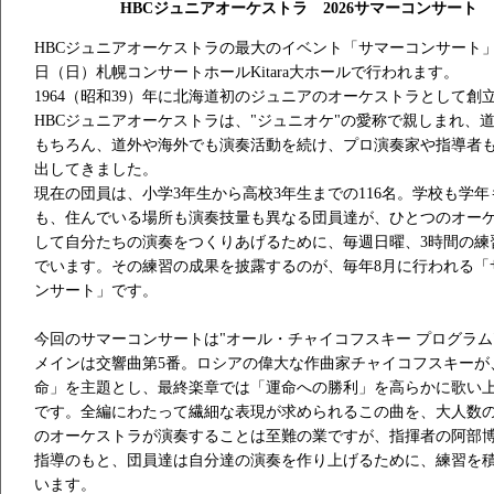
HBCジュニアオーケストラ 2026サマーコンサート
HBCジュニアオーケストラの最大のイベント「サマーコンサート」
日（日）札幌コンサートホールKitara大ホールで行われます。
1964（昭和39）年に北海道初のジュニアのオーケストラとして創
HBCジュニアオーケストラは、"ジュニオケ"の愛称で親しまれ、
もちろん、道外や海外でも演奏活動を続け、プロ演奏家や指導者
出してきました。
現在の団員は、小学3年生から高校3年生までの116名。学校も学年
も、住んでいる場所も演奏技量も異なる団員達が、ひとつのオー
して自分たちの演奏をつくりあげるために、毎週日曜、3時間の練
でいます。その練習の成果を披露するのが、毎年8月に行われる「
ンサート」です。
今回のサマーコンサートは"オール・チャイコフスキー プログラム
メインは交響曲第5番。ロシアの偉大な作曲家チャイコフスキーが
命」を主題とし、最終楽章では「運命への勝利」を高らかに歌い
です。全編にわたって繊細な表現が求められるこの曲を、大人数
のオーケストラが演奏することは至難の業ですが、指揮者の阿部
指導のもと、団員達は自分達の演奏を作り上げるために、練習を
います。