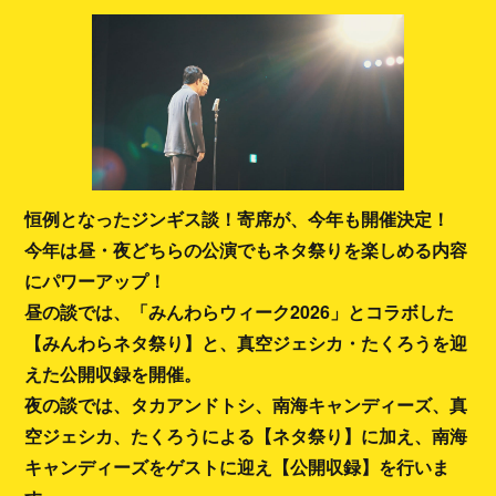
恒例となったジンギス談！寄席が、今年も開催決定！
今年は昼・夜どちらの公演でもネタ祭りを楽しめる内容
にパワーアップ！
昼の談では、「みんわらウィーク2026」とコラボした
【みんわらネタ祭り】と、真空ジェシカ・たくろうを迎
えた公開収録を開催。
夜の談では、タカアンドトシ、南海キャンディーズ、真
空ジェシカ、たくろうによる【ネタ祭り】に加え、南海
キャンディーズをゲストに迎え【公開収録】を行いま