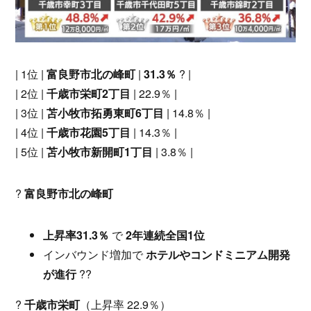
| 1位 |
富良野市北の峰町
|
31.3％
? |
| 2位 |
千歳市栄町2丁目
| 22.9％ |
| 3位 |
苫小牧市拓勇東町6丁目
| 14.8％ |
| 4位 |
千歳市花園5丁目
| 14.3％ |
| 5位 |
苫小牧市新開町1丁目
| 3.8％ |
?
富良野市北の峰町
上昇率31.3％
で
2年連続全国1位
インバウンド増加で
ホテルやコンドミニアム開発
が進行
??
?
千歳市栄町
（上昇率 22.9％）