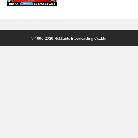
© 1996-2026,Hokkaido Broadcasting Co.,Ltd.