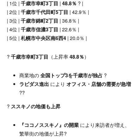
| 1位 |
千歳市幸町3丁目
|
48.8％
? |
| 2位 |
千歳市千代田町5丁目
| 42.9％ |
| 3位 |
千歳市錦町2丁目
| 36.8％ |
| 4位 |
千歳市信濃3丁目
| 22.6％ |
| 5位 |
札幌市中央区南6西4
| 20.0％ |
?
千歳市幸町3丁目
（上昇率
48.8％
）
商業地の
全国トップ3を千歳市が独占
?
ラピダス進出
により
オフィス・店舗の需要が急増
??
?
ススキノの地価も上昇
『ココノススキノ』の開業
により来訪者が増え、
繁華街の地価が上昇?️