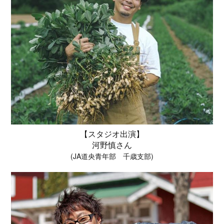
【スタジオ出演】
河野慎さん
(JA道央青年部 千歳支部)