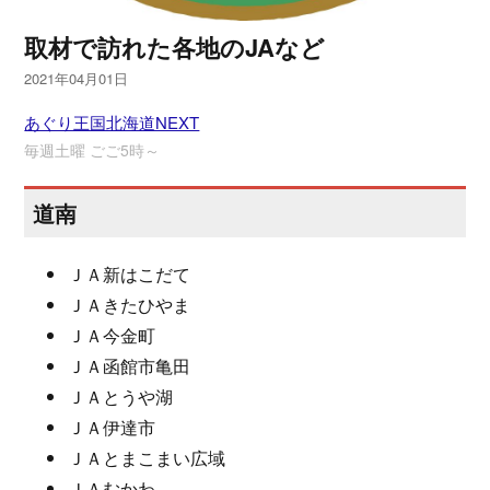
取材で訪れた各地のJAなど
2021年04月01日
あぐり王国北海道NEXT
毎週土曜 ごご5時～
道南
ＪＡ新はこだて
ＪＡきたひやま
ＪＡ今金町
ＪＡ函館市亀田
ＪＡとうや湖
ＪＡ伊達市
ＪＡとまこまい広域
ＪＡむかわ