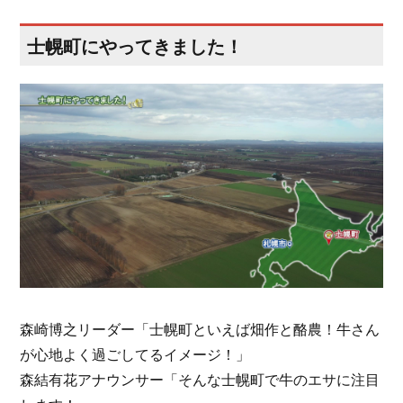
士幌町にやってきました！
森崎博之リーダー「士幌町といえば畑作と酪農！牛さん
が心地よく過ごしてるイメージ！」
森結有花アナウンサー「そんな士幌町で牛のエサに注目