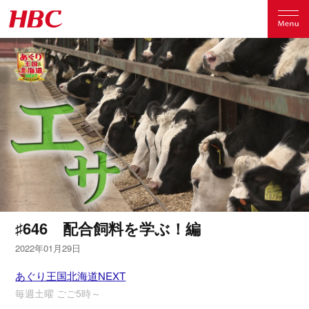
♯646 配合飼料を学ぶ！編
2022年01月29日
あぐり王国北海道NEXT
毎週土曜 ごご5時～